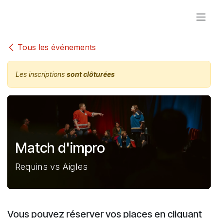
Se rendre au contenu
Tous les événements
Les inscriptions
sont clôturées
Match d'impro
Requins vs Aigles
Vous pouvez réserver vos places en cliquant